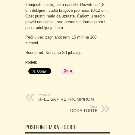
Zamjesiti tijesto, neka nadođe. Razviti na 1,5
cm debljine i vaditi krugove promjera 10-12 cm.
Opet pustiti malo da uzraste. Čašom u sredini
praviti udubljenje, sve premazati žumanjkom i
puniti udubljenje filom.
Peći u već zagrijanoj rerni 15 min na 180
stepeni
Recept od: Kuhajmo S Ljubavlju
Podeli:
Previous:
KIFLE SA PIRE KROMPIROM
Next:
DORA TORTE
POSLEDNJE IZ KATEGORIJE