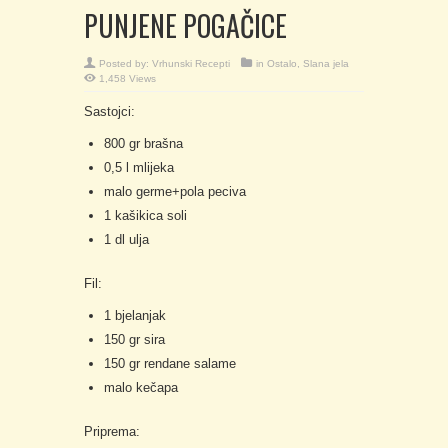
PUNJENE POGAČICE
Posted by:
Vrhunski Recepti
in
Ostalo
,
Slana jela
1,458 Views
Sastojci:
800 gr brašna
0,5 l mlijeka
malo germe+pola peciva
1 kašikica soli
1 dl ulja
Fil:
1 bjelanjak
150 gr sira
150 gr rendane salame
malo kečapa
Priprema: