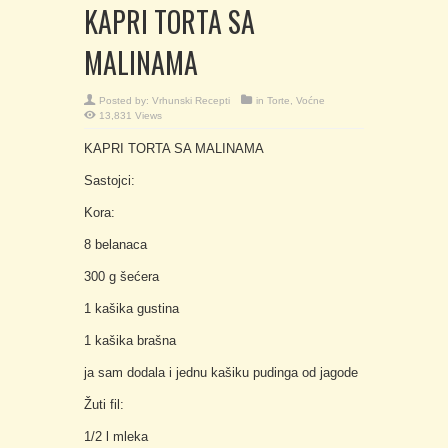
KAPRI TORTA SA
MALINAMA
Posted by:
Vrhunski Recepti
in
Torte
,
Voćne
13,831 Views
KAPRI TORTA SA MALINAMA
Sastojci:
Kora:
8 belanaca
300 g šećera
1 kašika gustina
1 kašika brašna
ja sam dodala i jednu kašiku pudinga od jagode
Žuti fil:
1/2 l mleka