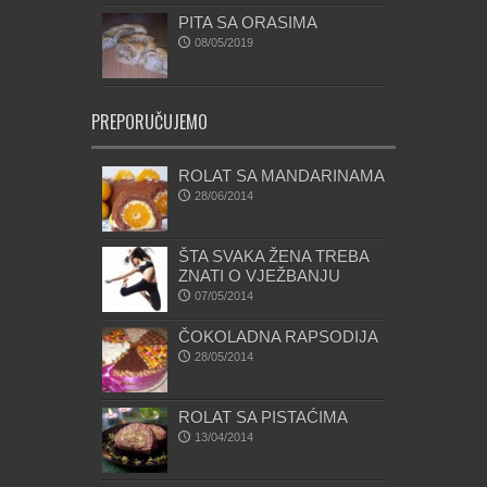
PITA SA ORASIMA
08/05/2019
PREPORUČUJEMO
ROLAT SA MANDARINAMA
28/06/2014
ŠTA SVAKA ŽENA TREBA
ZNATI O VJEŽBANJU
07/05/2014
ČOKOLADNA RAPSODIJA
28/05/2014
ROLAT SA PISTAĆIMA
13/04/2014