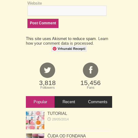
Website
This site uses Akismet to reduce spam.
Learn
how your comment data is processed.
Vrhunski Recepti
3,818
15,456
Followers
Fans
Popular
Recent
Comments
TUTORIAL
28/05/2014
ČUDA OD FONDANA