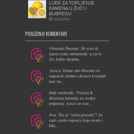
LIJEK ZA TOPLJENJE
KAMENA U ŽUČI I
BUBREGU
16/11/2014
POSLEDNJI KOMENTARI
Vrhunski Recepti: Mi smo ih
samo malo reklamirali, a za to
što želite obratite...
Jovica: Dobar dan Mozete mi
napraviti sledeci ukrasni komplet
kao na...
Mali medvedic: Przena ili
dinstana boranija se ovako
priprema: isece se sve...
Ana: Što je "veća posuda"? Ja
sam uzela najveću koju imam i
bila...