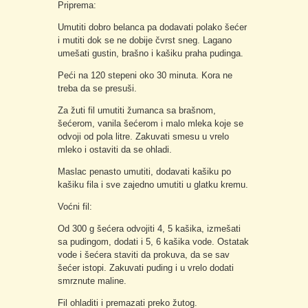
Priprema:
Umutiti dobro belanca pa dodavati polako šećer
i mutiti dok se ne dobije čvrst sneg. Lagano
umešati gustin, brašno i kašiku praha pudinga.
Peći na 120 stepeni oko 30 minuta. Kora ne
treba da se presuši.
Za žuti fil umutiti žumanca sa brašnom,
šećerom, vanila šećerom i malo mleka koje se
odvoji od pola litre. Zakuvati smesu u vrelo
mleko i ostaviti da se ohladi.
Maslac penasto umutiti, dodavati kašiku po
kašiku fila i sve zajedno umutiti u glatku kremu.
Voćni fil:
Od 300 g šećera odvojiti 4, 5 kašika, izmešati
sa pudingom, dodati i 5, 6 kašika vode. Ostatak
vode i šećera staviti da prokuva, da se sav
šećer istopi. Zakuvati puding i u vrelo dodati
smrznute maline.
Fil ohladiti i premazati preko žutog.