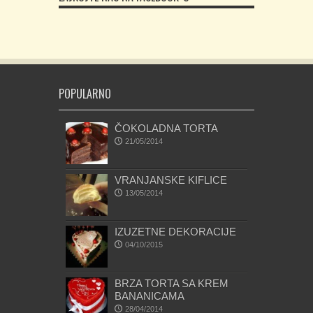
POPULARNO
ČOKOLADNA TORTA
21/05/2014
VRANJANSKE KIFLICE
13/05/2014
IZUZETNE DEKORACIJE
04/10/2015
BRZA TORTA SA KREM
BANANICAMA
28/04/2014