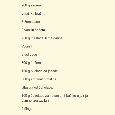
200 g šećera
5 kašika brašna
8 žumanaca
2 vanilin šećera
250 g maslaca ili margarina
Voćni fil:
3 dcl vode
300 g šećera
150 g pudinga od jagode
300 g smrznutih malina
Glazura od čokolade:
100 g čokolade za kuvanje, 3 kašike ulja ( ja
sam je izostavila )
2 šlaga