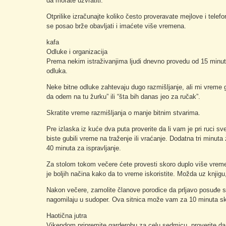
da morate uzvratiti.
Otprilike izračunajte koliko često proveravate mejlove i telef
se posao brže obavljati i imaćete više vremena.
kafa
Odluke i organizacija
Prema nekim istraživanjima ljudi dnevno provedu od 15 minu
odluka.
Neke bitne odluke zahtevaju dugo razmišljanje, ali mi vreme 
da odem na tu žurku” ili “šta bih danas jeo za ručak”.
Skratite vreme razmišljanja o manje bitnim stvarima.
Pre izlaska iz kuće dva puta proverite da li vam je pri ruci sv
biste gubili vreme na traženje ili vraćanje. Dodatna tri minu
40 minuta za ispravljanje.
Za stolom tokom večere ćete provesti skoro duplo više vremen
je boljih načina kako da to vreme iskoristite. Možda uz knjigu
Nakon večere, zamolite članove porodice da prljavo posuđe 
nagomilaju u sudoper. Ova sitnica može vam za 10 minuta skr
Haotična jutra
Vikendom pripremite garderobu za celu sedmicu, proverite da l