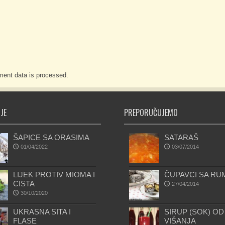
ent data is processed.
JE
PREPORUČUJEMO
ŠAPICE SA ORASIMA
SATARAŠ
01/04/2022
03/07/2014
LIJEK PROTIV MIOMA I
ČUPAVCI SA R
CISTA
27/04/2014
30/10/2020
UKRASNA SITA I
SIRUP (SOK) OD
FLASE
VIŠANJA