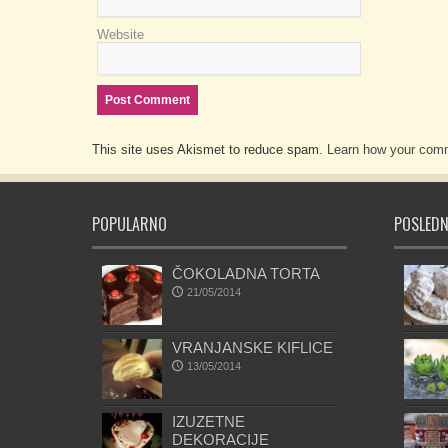
Website
This site uses Akismet to reduce spam.
Learn how your comm
POPULARNO
POSLEDN
ČOKOLADNA TORTA
21/05/2014
VRANJANSKE KIFLICE
13/05/2014
IZUZETNE
DEKORACIJE