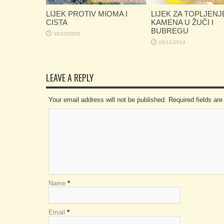
LIJEK PROTIV MIOMA I
LIJEK ZA TOPLJENJ
CISTA
KAMENA U ŽUČI I
BUBREGU
30/10/2020
16/11/2014
LEAVE A REPLY
Your email address will not be published. Required fields a
Name
*
Email
*