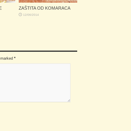
E
ZAŠTITA OD KOMARACA
12/06/2014
re marked
*