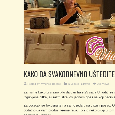
KAKO DA SVAKODNEVNO UŠTEDIT
Posted by:
Vrhunski Recepti
in
Lepota i zdravlje
366 Views
Zamislite kako bi sjajno bilo da dan traje 25 sati? Uhvatiti
izgubljena bitka, ali razmislite još jednom gde i na koji nači
Za početak se fokusirajte na samo jedan, najvažniji posao. O
dodatno da vam produži vreme rada. To što neko drugi u tom