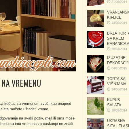
21/05/2014
VRANJANS
KIFLICE
13/05/2014
BRZA TORT
SA KREM
BANANICA
28/04/2014
IZUZETNE
DEKORACIJ
04/10/2015
TORTA SA
E NA VREMENU
VIŠNJAMA
24/06/2014
KUPUS
 se sa koštac sa vremenom zvuči kao unapred
SALATA
n zaista možete uštedeti vreme.
18/09/2014
dgovaranje na svaki poziv, mejl ili sms može
UKRASNA
 trenutku ima vremena za ćaskanje ne znači
SITA I FLAS