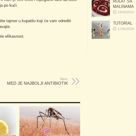
ROLAT SA
ja po kući.
MALINAMA
14/04/2014
tite tajmer u kupatilu koji će vam odrediti
TUTORIAL
avajte.
17/06/2014
te efikasnost.
Next:
MED JE NAJBOLJI ANTIBIOTIK