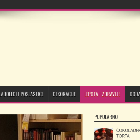
LADOLEDI I POSLASTICE
DEKORACIJE
LEPOTA I ZDRAVLJE
DODA
POPULARNO
ČOKOLADN
TORTA