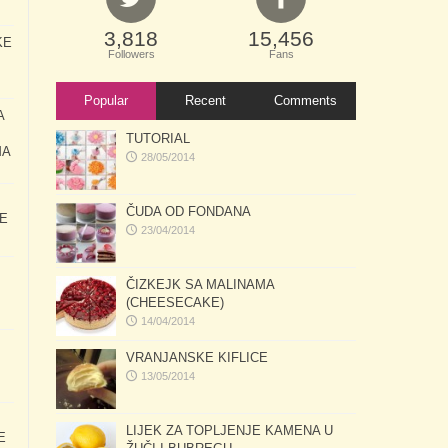
3,818
15,456
KE
Followers
Fans
Popular
Recent
Comments
A
TUTORIAL
MA
28/05/2014
ČUDA OD FONDANA
E
23/04/2014
ČIZKEJK SA MALINAMA
(CHEESECAKE)
14/04/2014
VRANJANSKE KIFLICE
13/05/2014
LIJEK ZA TOPLJENJE KAMENA U
E