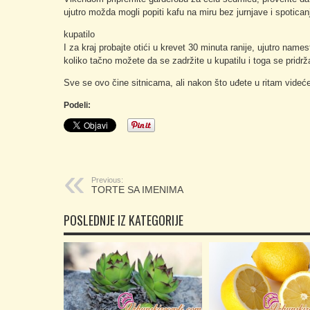
ujutro možda mogli popiti kafu na miru bez jurnjave i spotican
kupatilo
I za kraj probajte otići u krevet 30 minuta ranije, ujutro names
koliko tačno možete da se zadržite u kupatilu i toga se pridrž
Sve se ovo čine sitnicama, ali nakon što uđete u ritam videće
Podeli:
Previous:
TORTE SA IMENIMA
POSLEDNJE IZ KATEGORIJE