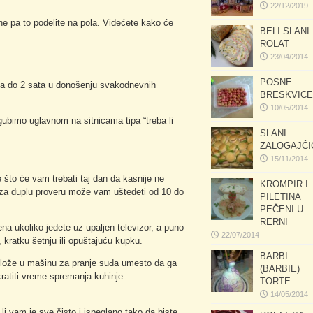
22/12/2019
one pa to podelite na pola. Videćete kako će
BELI SLANI
ROLAT
23/04/2014
POSNE
ta do 2 sata u donošenju svakodnevnih
BRESKVICE
10/05/2014
gubimo uglavnom na sitnicama tipa “treba li
SLANI
ZALOGAJČI
15/11/2014
e što će vam trebati taj dan da kasnije ne
KROMPIR I
ta za duplu proveru može vam uštedeti od 10 do
PILETINA
PEČENI U
RERNI
a ukoliko jedete uz upaljen televizor, a puno
22/07/2014
, kratku šetnju ili opuštajuću kupku.
BARBI
slože u mašinu za pranje suđa umesto da ga
(BARBIE)
atiti vreme spremanja kuhinje.
TORTE
14/05/2014
i vam je sve čisto i ispeglano tako da biste