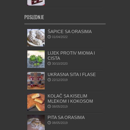
POSLEDNJE
ŠAPICE SA ORASIMA
01/04/2022
LIJEK PROTIV MIOMA I
CISTA
30/10/2020
UKRASNA SITA I FLASE
22/12/2019
KOLAČ SA KISELIM
MLEKOM I KOKOSOM
08/05/2019
PITA SA ORASIMA
08/05/2019