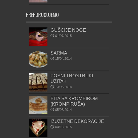
PREPORUČUJEMO
GUŠČIJE NOGE
01/07/2015
SARMA
15/04/2014
POSNI TROSTRUKI
UŽITAK
13/05/2014
PITA SA KROMPIROM
(KROMPIRUŠA)
05/06/2014
IZUZETNE DEKORACIJE
04/10/2015