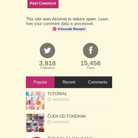
This site uses Akismet to reduce spam.
Learn
how your comment data is processed.
Vrhunski Recepti
3,818
15,456
Followers
Fans
Popular
Recent
Comments
TUTORIAL
28/05/2014
ČUDA OD FONDANA
23/04/2014