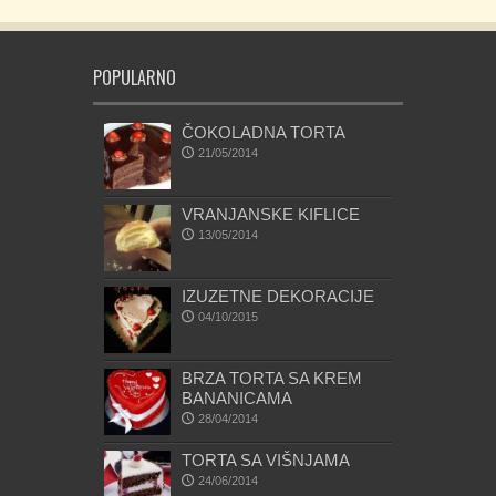
POPULARNO
ČOKOLADNA TORTA
21/05/2014
VRANJANSKE KIFLICE
13/05/2014
IZUZETNE DEKORACIJE
04/10/2015
BRZA TORTA SA KREM
BANANICAMA
28/04/2014
TORTA SA VIŠNJAMA
24/06/2014