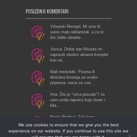
POSLEDNJI KOMENTARI
Vrhunski Recepti: Mi smo ih
samo malo reklamirali, a za to
što želite obratite...
Jovica: Dobar dan Mozete mi
napraviti sledeci ukrasni komplet
kao na...
Mali medvedic: Przena ili
dinstana boranija se ovako
priprema: isece se sve...
Ana: Što je "veća posuda"? Ja
sam uzela najveću koju imam i
bila...
Marija Podrzaj: Zelo lepo...
We use cookies to ensure that we give you the best
experience on our website. If you continue to use this site we