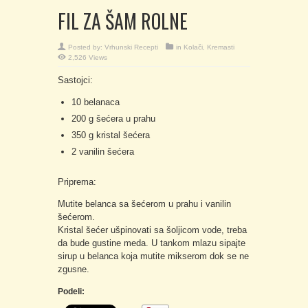
FIL ZA ŠAM ROLNE
Posted by:
Vrhunski Recepti
in
Kolači
,
Kremasti
2,526 Views
Sastojci:
10 belanaca
200 g šećera u prahu
350 g kristal šećera
2 vanilin šećera
Priprema:
Mutite belanca sa šećerom u prahu i vanilin
šećerom.
Kristal šećer ušpinovati sa šoljicom vode, treba
da bude gustine meda. U tankom mlazu sipajte
sirup u belanca koja mutite mikserom dok se ne
zgusne.
Podeli: