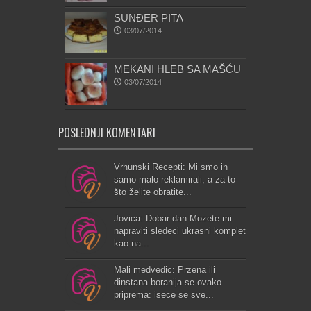
SUNĐER PITA
03/07/2014
MEKANI HLEB SA MAŠĆU
03/07/2014
POSLEDNJI KOMENTARI
Vrhunski Recepti: Mi smo ih
samo malo reklamirali, a za to
što želite obratite...
Jovica: Dobar dan Mozete mi
napraviti sledeci ukrasni komplet
kao na...
Mali medvedic: Przena ili
dinstana boranija se ovako
priprema: isece se sve...