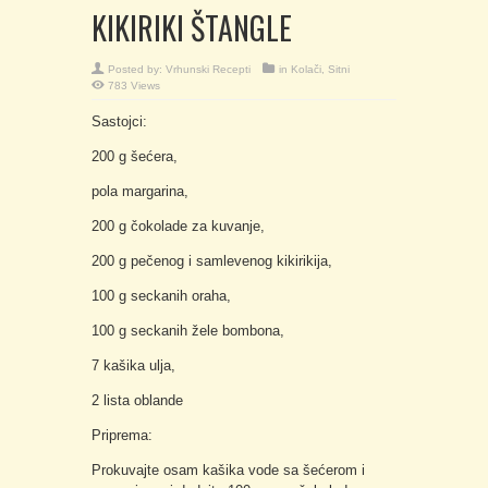
KIKIRIKI ŠTANGLE
Posted by:
Vrhunski Recepti
in
Kolači
,
Sitni
783 Views
Sastojci:
200 g šećera,
pola margarina,
200 g čokolade za kuvanje,
200 g pečenog i samlevenog kikirikija,
100 g seckanih oraha,
100 g seckanih žele bombona,
7 kašika ulja,
2 lista oblande
Priprema:
Prokuvajte osam kašika vode sa šećerom i