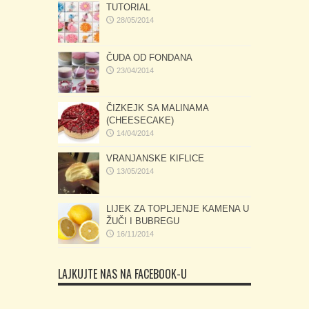
TUTORIAL
28/05/2014
ČUDA OD FONDANA
23/04/2014
ČIZKEJK SA MALINAMA
(CHEESECAKE)
14/04/2014
VRANJANSKE KIFLICE
13/05/2014
LIJEK ZA TOPLJENJE KAMENA U
ŽUČI I BUBREGU
16/11/2014
LAJKUJTE NAS NA FACEBOOK-U