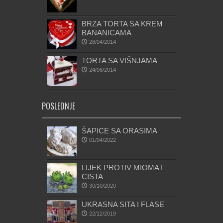
BRZA TORTA SA KREM
BANANICAMA
28/04/2014
TORTA SA VIŠNJAMA
24/06/2014
POSLEDNJE
ŠAPICE SA ORASIMA
01/04/2022
LIJEK PROTIV MIOMA I
CISTA
30/10/2020
UKRASNA SITA I FLASE
22/12/2019