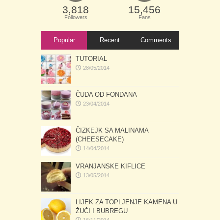
3,818
15,456
Followers
Fans
Popular
Recent
Comments
TUTORIAL
28/05/2014
ČUDA OD FONDANA
23/04/2014
ČIZKEJK SA MALINAMA
(CHEESECAKE)
14/04/2014
VRANJANSKE KIFLICE
13/05/2014
LIJEK ZA TOPLJENJE KAMENA U
ŽUČI I BUBREGU
16/11/2014