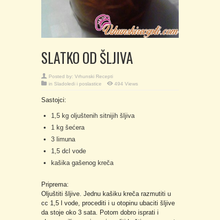
SLATKO OD ŠLJIVA
Posted by:
Vrhunski Recepti
in
Sladoledi i poslastice
494 Views
Sastojci:
1,5 kg oljuštenih sitnijih šljiva
1 kg šećera
3 limuna
1,5 dcl vode
kašika gašenog kreča
Priprema:
Oljuštiti šljive. Jednu kašiku kreča razmutiti u
cc 1,5 l vode, procediti i u otopinu ubaciti šljive
da stoje oko 3 sata. Potom dobro isprati i