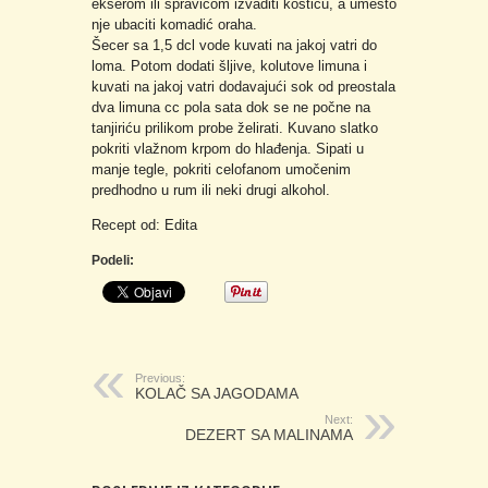
ekserom ili spravicom izvaditi košticu, a umesto
nje ubaciti komadić oraha.
Šecer sa 1,5 dcl vode kuvati na jakoj vatri do
loma. Potom dodati šljive, kolutove limuna i
kuvati na jakoj vatri dodavajući sok od preostala
dva limuna cc pola sata dok se ne počne na
tanjiriću prilikom probe želirati. Kuvano slatko
pokriti vlažnom krpom do hlađenja. Sipati u
manje tegle, pokriti celofanom umočenim
predhodno u rum ili neki drugi alkohol.
Recept od: Edita
Podeli:
Previous:
KOLAČ SA JAGODAMA
Next:
DEZERT SA MALINAMA