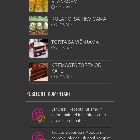
SPANAĆEM
22/07/2014
ROLATIĆI SA TIKVICAMA
24/06/2014
TORTA SA VIŠNJAMA
24/06/2014
KREMASTA TORTA OD
KAFE
04/04/2014
POSLEDNJI KOMENTARI
Vrhunski Recepti: Mi smo ih
samo malo reklamirali, a za to
što želite obratite...
Jovica: Dobar dan Mozete mi
napraviti sledeci ukrasni komplet