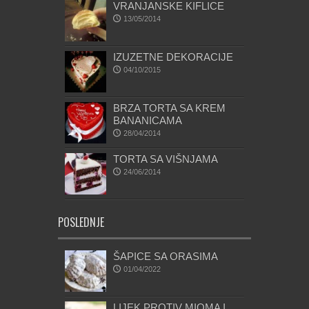
VRANJANSKE KIFLICE
13/05/2014
IZUZETNE DEKORACIJE
04/10/2015
BRZA TORTA SA KREM
BANANICAMA
28/04/2014
TORTA SA VIŠNJAMA
24/06/2014
POSLEDNJE
ŠAPICE SA ORASIMA
01/04/2022
LIJEK PROTIV MIOMA I