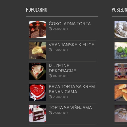
POPULARNO
POSLEDN
ČOKOLADNA TORTA
21/05/2014
VRANJANSKE KIFLICE
13/05/2014
IZUZETNE
DEKORACIJE
04/10/2015
BRZA TORTA SA KREM
BANANICAMA
28/04/2014
TORTA SA VIŠNJAMA
24/06/2014