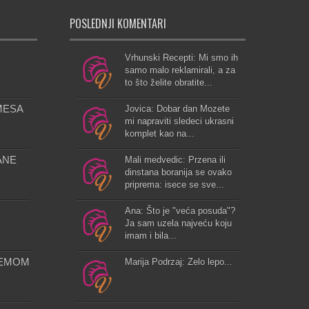
POSLEDNJI KOMENTARI
Vrhunski Recepti: Mi smo ih
samo malo reklamirali, a za
to što želite obratite...
MESA
Jovica: Dobar dan Mozete
mi napraviti sledeci ukrasni
komplet kao na...
ANE
Mali medvedic: Przena ili
dinstana boranija se ovako
priprema: isece se sve...
Ana: Što je "veća posuda"?
Ja sam uzela najveću koju
imam i bila...
ŽEMOM
Marija Podrzaj: Zelo lepo...