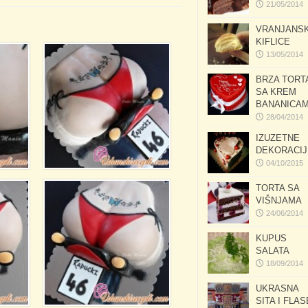
21/05/2014
VRANJANS
KIFLICE
13/05/2014
BRZA TORT
SA KREM
BANANICA
28/04/2014
IZUZETNE
DEKORACIJ
04/10/2015
TORTA SA
VIŠNJAMA
24/06/2014
KUPUS
SALATA
18/09/2014
UKRASNA
SITA I FLAS