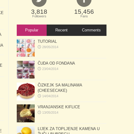
3,818
15,456
KE
Followers
Fans
Popular
Recent
Comments
A
TUTORIAL
MA
28/05/2014
ČUDA OD FONDANA
E
23/04/2014
ČIZKEJK SA MALINAMA
(CHEESECAKE)
14/04/2014
VRANJANSKE KIFLICE
13/05/2014
LIJEK ZA TOPLJENJE KAMENA U
E