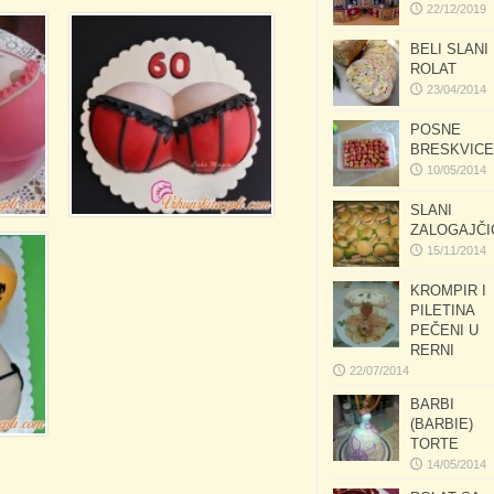
22/12/2019
BELI SLANI
ROLAT
23/04/2014
POSNE
BRESKVICE
10/05/2014
SLANI
ZALOGAJČI
15/11/2014
KROMPIR I
PILETINA
PEČENI U
RERNI
22/07/2014
BARBI
(BARBIE)
TORTE
14/05/2014