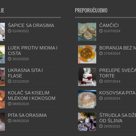
JE
PREPORUČUJEMO
ŠAPICE SA ORASIMA
ČAMČIĆI
01/04/2022
01/07/2014
LIJEK PROTIV MIOMA I
BORANIJA BEZ 
CISTA
27/04/2014
30/10/2020
UKRASNA SITA I
PRELEPE SVEČ
FLASE
TORTE
22/12/2019
03/07/2014
KOLAČ SA KISELIM
KOSOVSKA PITA
MLEKOM I KOKOSOM
10/05/2014
08/05/2019
PITA SA ORASIMA
ŠTRUDLA SA D
OD ŠLJIVA
08/05/2019
29/05/2015