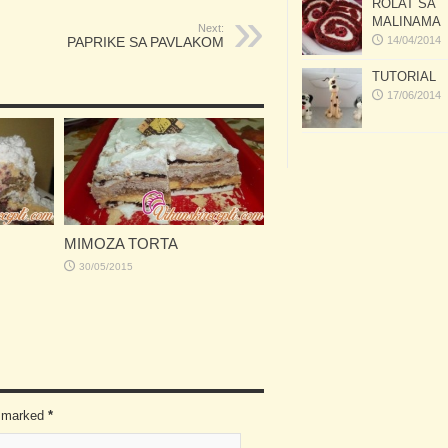
ROLAT SA
MALINAMA
Next:
PAPRIKE SA PAVLAKOM
14/04/2014
TUTORIAL
17/06/2014
MIMOZA TORTA
30/05/2015
re marked
*