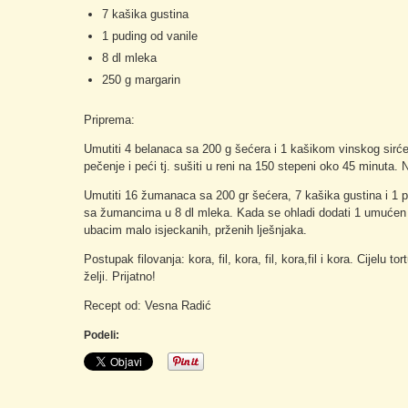
7 kašika gustina
1 puding od vanile
8 dl mleka
250 g margarin
Priprema:
Umutiti 4 belanaca sa 200 g šećera i 1 kašikom vinskog sirć
pečenje i peći tj. sušiti u reni na 150 stepeni oko 45 minuta
Umutiti 16 žumanaca sa 200 gr šećera, 7 kašika gustina i 1
sa žumancima u 8 dl mleka. Kada se ohladi dodati 1 umućen ma
ubacim malo isjeckanih, prženih lješnjaka.
Postupak filovanja: kora, fil, kora, fil, kora,fil i kora. Cijelu
želji. Prijatno!
Recept od: Vesna Radić
Podeli: