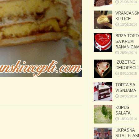
21/05/2014
VRANJANS
KIFLICE
13/05/2014
BRZA TORT
SA KREM
BANANICA
28/04/2014
IZUZETNE
DEKORACIJ
04/10/2015
TORTA SA
VIŠNJAMA
24/06/2014
KUPUS
SALATA
18/09/2014
UKRASNA
SITA I FLAS