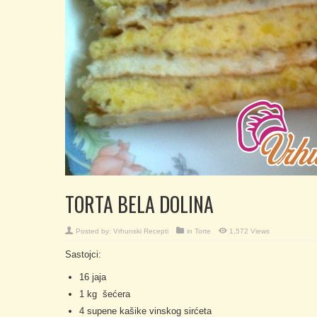
TORTA BELA DOLINA
Posted by:
Vrhunski Recepti
in
Torte
1,572 Views
Sastojci:
16 jaja
1 kg šećera
4 supene kašike vinskog sirćeta