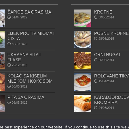
ŠAPICE SA ORASIMA
KROFNE
01/04/2022
30/06/2014
LIJEK PROTIV MIOMA I
POSNE KROFNE
CISTA
28/05/2015
30/10/2020
UKRASNA SITA I
CRNI NUGAT
FLASE
26/03/2014
22/12/2019
KOLAČ SA KISELIM
ROLOVANE TIKV
MLEKOM I KOKOSOM
15/04/2014
08/05/2019
PITA SA ORASIMA
KARADJORDJEV
KROMPIRA
08/05/2019
24/03/2014
e best experience on our website. If you continue to use this site we w