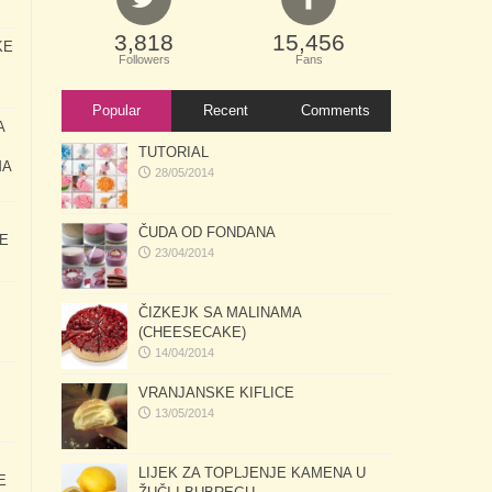
3,818
15,456
KE
Followers
Fans
Popular
Recent
Comments
A
TUTORIAL
MA
28/05/2014
ČUDA OD FONDANA
E
23/04/2014
ČIZKEJK SA MALINAMA
(CHEESECAKE)
14/04/2014
VRANJANSKE KIFLICE
13/05/2014
LIJEK ZA TOPLJENJE KAMENA U
E