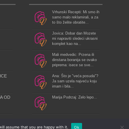
Vrhunski Recepti: Mi smo ih
samo malo reklamirali, a za
to što želite obratite...
Jovica: Dobar dan Mozete
mi napraviti sledeci ukrasni
komplet kao na...
Mali medvedic: Przena ili
dinstana boranija se ovako
priprema: isece se sve...
ICE
Ana: Što je "veća posuda"?
Ja sam uzela najveću koju
imam i bila...
A OD
Marija Podrzaj: Zelo lepo...
ill assume that you are happy with it.
Ok