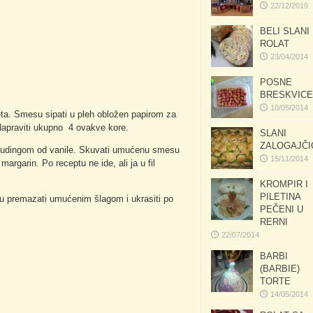
22/12/2019
BELI SLANI
ROLAT
23/04/2014
POSNE
BRESKVICE
10/05/2014
eta. Smesu sipati u pleh obložen papirom za
. Napraviti ukupno 4 ovakve kore.
SLANI
ZALOGAJČI
 pudingom od vanile. Skuvati umućenu smesu
15/11/2014
rgarin. Po receptu ne ide, ali ja u fil
KROMPIR I
PILETINA
 tortu premazati umućenim šlagom i ukrasiti po
PEČENI U
RERNI
22/07/2014
BARBI
(BARBIE)
TORTE
14/05/2014