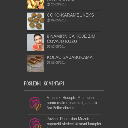
25/03/2014
ČOKO-KARAMEL KEKS
09/05/2014
8 NAMIRNICA KOJE ZIMI
ČUVAJU KOŽU
07/05/2014
KOLAČ SA JABUKAMA
03/05/2014
POSLEDNJI KOMENTARI
Vrhunski Recepti: Mi smo ih
samo malo reklamirali, a za to
što želite obratite...
Jovica: Dobar dan Mozete mi
napraviti sledeci ukrasni komplet