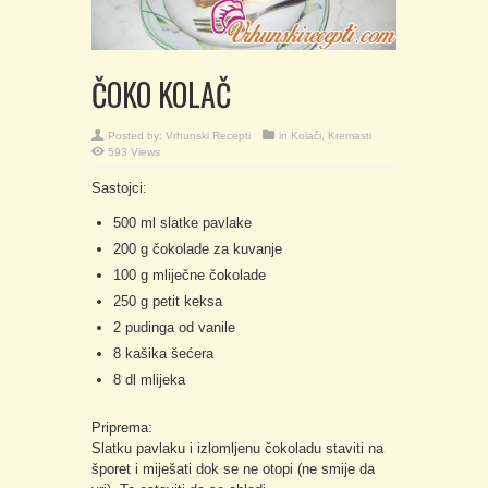
ČOKO KOLAČ
Posted by:
Vrhunski Recepti
in
Kolači
,
Kremasti
593 Views
Sastojci:
500 ml slatke pavlake
200 g čokolade za kuvanje
100 g mliječne čokolade
250 g petit keksa
2 pudinga od vanile
8 kašika šećera
8 dl mlijeka
Priprema:
Slatku pavlaku i izlomljenu čokoladu staviti na
šporet i miješati dok se ne otopi (ne smije da