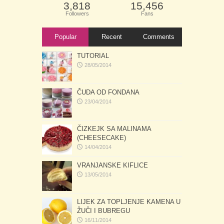
3,818
15,456
Followers
Fans
Popular
Recent
Comments
TUTORIAL
28/05/2014
ČUDA OD FONDANA
23/04/2014
ČIZKEJK SA MALINAMA
(CHEESECAKE)
14/04/2014
VRANJANSKE KIFLICE
13/05/2014
LIJEK ZA TOPLJENJE KAMENA U
ŽUČI I BUBREGU
16/11/2014