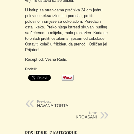
vri). To ostaviti da se ohladi.
U kalup sa stranicama prečnika 24 cm jednu
polovinu keksa izlomiti i poredati, preliti
polovinom smjese sa čokoladom. Poredati i
ostali keks. Preko njega istresti skuvani puding
sa šećerom u mlijeku, malo prohlađen. Kada se
to ohladi preliti ostalom smjesom od čokolade.
Ostaviti kolač u frižideru da prenoći. Odličan je!
Prijatno!
Recept od: Vesna Radić
Podeli:
Previous:
HAVANA TORTA
Next:
KROASANI
POSLEDNJE IZ KATEGORIJE