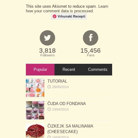
This site uses Akismet to reduce spam.
Learn
how your comment data is processed.
Vrhunski Recepti
3,818
15,456
Followers
Fans
Popular
Recent
Comments
TUTORIAL
28/05/2014
ČUDA OD FONDANA
23/04/2014
ČIZKEJK SA MALINAMA
(CHEESECAKE)
14/04/2014