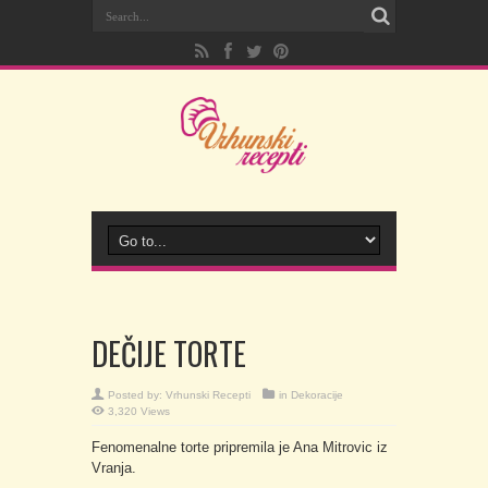
DEČIJE TORTE
Posted by:
Vrhunski Recepti
in
Dekoracije
3,320 Views
Fenomenalne torte pripremila je Ana Mitrovic iz
Vranja.