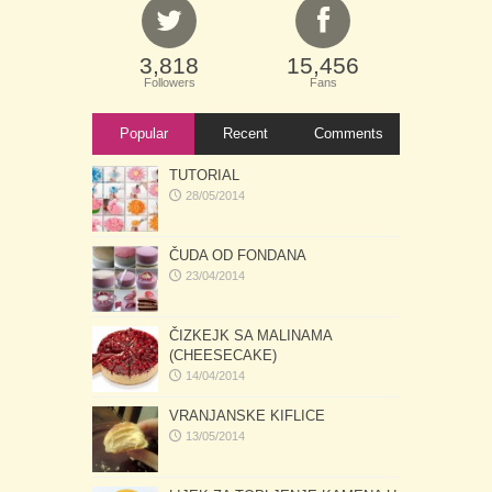
3,818
15,456
Followers
Fans
Popular
Recent
Comments
TUTORIAL
28/05/2014
ČUDA OD FONDANA
23/04/2014
ČIZKEJK SA MALINAMA
(CHEESECAKE)
14/04/2014
VRANJANSKE KIFLICE
13/05/2014