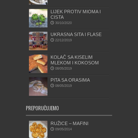
LIJEK PROTIV MIOMA I
CISTA
30/10/2020
UKRASNA SITA I FLASE
22/12/2019
KOLAČ SA KISELIM
MLEKOM I KOKOSOM
08/05/2019
PITA SA ORASIMA
08/05/2019
PREPORUČUJEMO
RUŽICE – MAFINI
09/05/2014