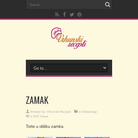
ZAMAK
Posted by:
Vrhunski Recepti
in
Dekoracije
1,610 Views
Torte u obliku zamka.